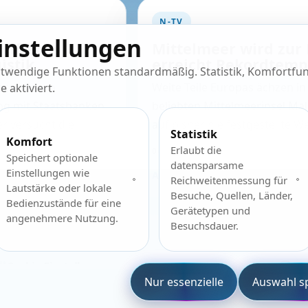
N-TV
instellungen
riffen
Mittelmeer wird zur
istik
erreicht Rekordtemp
twendige Funktionen standardmäßig. Statistik, Komfortfun
er, sondern
Weite Teile Europas ächzen i
 aktiviert.
ng mit Staatsbanken
beliebten Mittelmeerinsel Ma
r versucht die
auf bisher nie festgestellte We
Statistik
Komfort
.
Erlaubt die
06.08.2026
Speichert optionale
datensparsame
Einstellungen wie
ARTIKEL ÖFFNEN
Reichweitenmessung für
Lautstärke oder lokale
Besuche, Quellen, Länder,
Bedienzustände für eine
Gerätetypen und
angenehmere Nutzung.
Besuchsdauer.
dt
Cookie-Einstellungen
Nur essenzielle
Auswahl s
a