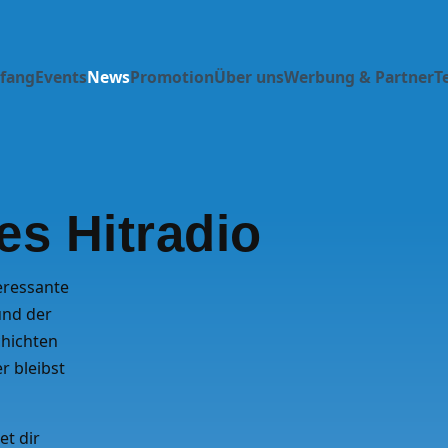
fang
Events
News
Promotion
Über uns
Werbung & Partner
T
s Hitradio
eressante
und der
chichten
r bleibst
et dir