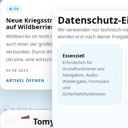
N-TV
Datenschutz-E
Neue Kriegsstrategie: Hinter Kiews Ang
auf Wildberries steckt mehr als nur Log
Wir verwenden nur technisch no
Wildberries ist nicht nur Russlands größter Onlinehändl
werden erst nach deiner Freigabe
auch einer der größten Kreditnehmer des Landes und e
verbunden. Durch ihre Drohnenangriffe auf dessen Lage
Essenziell
Ukraine, eine wirtschaftliche Kettenreaktion auszulösen
Erforderlich für
Grundfunktionen wie
06.08.2026
Navigation, Audio-
ARTIKEL ÖFFNEN
Wiedergabe, Formulare
und
Sicherheitsfunktionen.
© 2026 Deutsches Hitradio · Webdesign: Andreas Hol
Tomy Schalala
Mona Lis
-