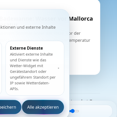
 Badewanne: Wasser vor Mallorca
eratur
ktionen und externe Inhalte
n diesem Sommer unter der Hitze. Vor der
llorca steigt dabei auch die Wassertemperatur
rte.
Externe Dienste
Aktiviert externe Inhalte
und Dienste wie das
Wetter-Widget mit
Gerätestandort oder
ungefährem Standort per
IP sowie Wetterdaten-
APIs.
Kontakt
Impressum
Datenschutz
Team
peichern
Alle akzeptieren